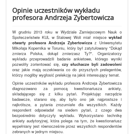
Opinie uczestników wykładu
profesora Andrzeja Zybertowicza
W grudniu 2013 roku w Wydziale Zamiejscowym Nauk o
Społeczeństwie KUL w Stalowej Woli miał miejsce
wykład
otwarty profesora Andrzeja Zybertowicza
z Uniwersytetu
Mikołaja Kopernika w Toruniu, który był zatytułowany "Dokąd
zmierza Polska, dokąd zmierzasz Ty?". Organizatorzy
wykładu przeprowadzili badanie ankietowe, którego wyniki
pozwoliły zorientować się,
czy słuchacze byli zadowoleni
oraz jakie mają oczekiwania co do przyszłych prelegentów,
którzy mogliby wygłosić prelekcję na jakiś interesujący temat.
Opinie uczestników wykładu profesora Andrzeja Zybertowicza
diagnozowano za pomocą kwestionariusza ankiety,
składającego się z kilku pytań. Projektując narzędzie
badawcze, starano się, aby było ono jak najprostsze i
najkrótsze, a pytania zrozumiałe dla wszystkich. Każdy
respondent odpowiadał na siedem pytań, z czego dwa
bezpośrednio dotyczyły wykładu. Wykorzystano technikę
ankiety audytoryjnej, która polega na tym, że kwestionariusz
wypełniany jest równocześnie przez wszystkich respondentów
zebranych w jednym miejscu.