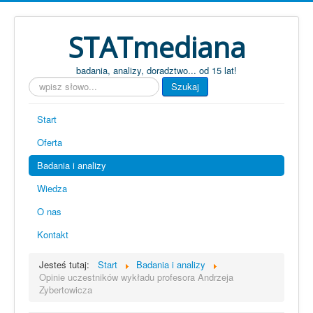
STATmediana
badania, analizy, doradztwo... od 15 lat!
Szukaj...
Szukaj
Start
Oferta
Badania i analizy
Wiedza
O nas
Kontakt
Jesteś tutaj:
Start
Badania i analizy
Opinie uczestników wykładu profesora Andrzeja
Zybertowicza